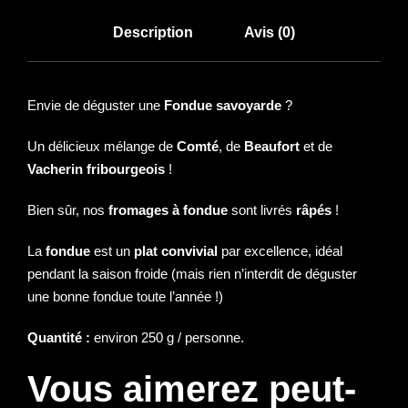
e
Description
Avis (0)
F
o
n
d
Envie de déguster une
Fondue savoyarde
?
u
Un délicieux mélange de
Comté
, de
Beaufort
et de
e
Vacherin fribourgeois
!
s
a
Bien sûr, nos
fromages à fondue
sont livrés
râpés
!
v
o
La
fondue
est un
plat convivial
par excellence, idéal
y
pendant la saison froide (mais rien n’interdit de déguster
a
une bonne fondue toute l’année !)
r
d
Quantité :
environ 250 g / personne.
e
Vous aimerez peut-