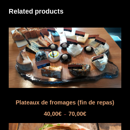
Related products
Plateaux de fromages (fin de repas)
P
40,00
€
70,00
€
–
l
a