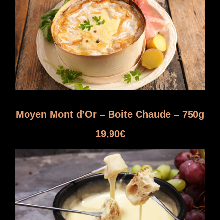
g
e
d
e
p
r
i
x
Moyen Mont d’Or – Boite Chaude – 750g
:
4
19,90
€
0
,
0
0
€
à
7