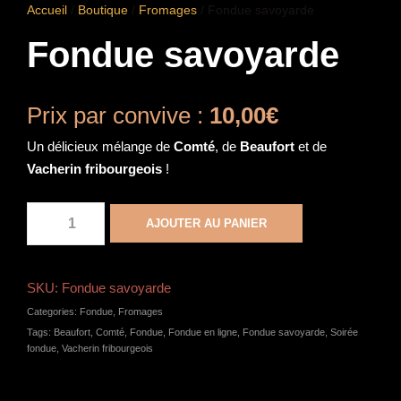
Accueil
/
Boutique
/
Fromages
/ Fondue savoyarde
Fondue savoyarde
Prix par convive :
10,00
€
Un délicieux mélange de
Comté
, de
Beaufort
et de
Vacherin fribourgeois
!
q
AJOUTER AU PANIER
u
a
n
SKU:
Fondue savoyarde
t
Categories:
Fondue
,
Fromages
i
Tags:
Beaufort
,
Comté
,
Fondue
,
Fondue en ligne
,
Fondue savoyarde
,
Soirée
t
fondue
,
Vacherin fribourgeois
é
d