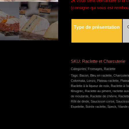
2€ vous sera demandée si la c
(consigne qui vous est rembour
Type de présentation
SKU:
Raclette et Charcuterie
Categories:
Fromages
,
Raclette
Tags:
Bacon
,
Bleu en raclette
,
Charcuterie
Colonnata
,
Lonzo
,
Plateau raclette
,
Platea
Raclette à la liqueur de noix
,
Raclette à l’
fénugrec
,
Raclette au piment
,
raclette aux
de moutarde
,
Raclette de chèvre
,
Raclett
Rôti de dinde
,
Saucisson corse
,
Saucisso
Espelette
,
Soirée raclette
,
Speck
,
Viande 