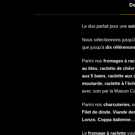
De
Le duo parfait pour une
soi
Nous sélectionnons jusqu’
que jusqu’à
dix références
Parmi nos
fromages à rac
au bleu
,
raclette de chèv
aux 5 baies
,
raclette aux
moutarde
,
raclette à l’éc
avec soin par la Maison Card
Parmi nos
charcuteries
, 
Filet de dinde
,
Viande de
Lonzo
,
Coppa italienne
…
Le
fromage à raclette
vou