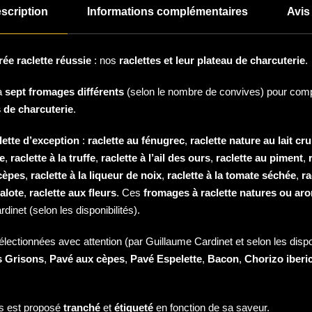
scription
Informations complémentaires
Avis 
rée raclette réussie
: nos
raclettes et leur plateau de charcuterie
.
à
sept fromages différents
(selon le nombre de convives) pour com
 de charcuterie
.
lette d’exception
:
raclette au fénugrec
,
raclette nature au lait cru
re
,
raclette à la truffe
,
raclette à l’ail des ours
,
raclette au piment
,
 cèpes
,
raclette à la liqueur de noix
,
raclette à la tomate séchée
,
ra
halote
,
raclette aux fleurs
. Ces
fromages à raclette natures ou ar
inet (selon les disponibilités).
sélectionnées avec attention (par Guillaume Cardinet et selon les dispon
s Grisons
,
Pavé aux cèpes
,
Pavé Espelette
,
Bacon
,
Chorizo iberic
s est proposé
tranché
et
étiqueté
en fonction de sa saveur.