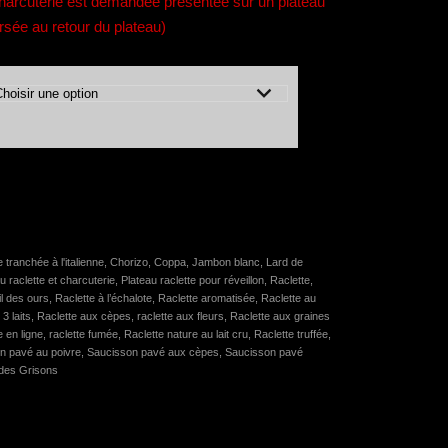
harcuterie est demandée présentée sur un plateau
sée au retour du plateau)
 tranchée à l'italienne
,
Chorizo
,
Coppa
,
Jambon blanc
,
Lard de
u raclette et charcuterie
,
Plateau raclette pour réveillon
,
Raclette
,
ail des ours
,
Raclette à l’échalote
,
Raclette aromatisée
,
Raclette au
 3 laits
,
Raclette aux cèpes
,
raclette aux fleurs
,
Raclette aux graines
e en ligne
,
raclette fumée
,
Raclette nature au lait cru
,
Raclette truffée
,
n pavé au poivre
,
Saucisson pavé aux cèpes
,
Saucisson pavé
des Grisons