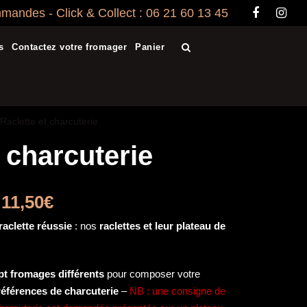
andes - Click & Collect : 06 21 60 13 45
s
Contactez votre fromager
Panier
 Raclette et charcuterie
t charcuterie
:
11,50
€
raclette réussie
: nos
raclettes et leur plateau de
pt fromages différents
pour composer votre
références de charcuterie
–
NB : une consigne de