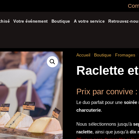
Comm
chisé
Votre événement
Boutique
A votre service
Retrouvez-nou
Accueil
/
Boutique
/
Fromages
/
Raclette e
Prix par convive 
Le duo parfait pour une
soirée 
charcuterie
.
Nous sélectionnons jusqu’à
se
raclette
, ainsi que jusqu’à
dix 