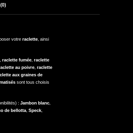
(0)
poser votre
raclette
, ainsi
,
raclette fumée
,
raclette
raclette au poivre
,
raclette
clette aux graines de
omatisés
sont tous choisis
ibilités) :
Jambon blanc
,
o de bellotta
,
Speck
,