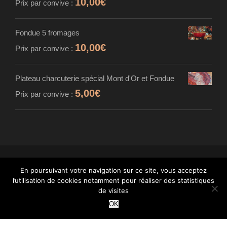
10,00
€
Prix par convive :
Fondue 5 fromages
10,00
€
Prix par convive :
Plateau charcuterie spécial Mont d'Or et Fondue
5,00
€
Prix par convive :
En poursuivant votre navigation sur ce site, vous acceptez
© MAISON CARDINET - FROMAGER AFFINEUR
l’utilisation de cookies notamment pour réaliser des statistiques
- TOUS DROITS RÉSERVÉS - INTÉGRATION :
de visites
WANT
OK