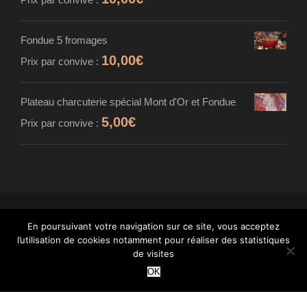
Fondue 5 fromages
10,00
€
Prix par convive :
Plateau charcuterie spécial Mont d'Or et Fondue
5,00
€
Prix par convive :
En poursuivant votre navigation sur ce site, vous acceptez
© MAISON CARDINET - FROMAGER AFFINEUR
l’utilisation de cookies notamment pour réaliser des statistiques
- TOUS DROITS RÉSERVÉS - INTÉGRATION :
de visites
WANT
OK