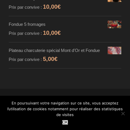
10,00
€
Prix par convive :
Fondue 5 fromages
10,00
€
Prix par convive :
Plateau charcuterie spécial Mont d'Or et Fondue
5,00
€
Prix par convive :
En poursuivant votre navigation sur ce site, vous acceptez
© MAISON CARDINET - FROMAGER AFFINEUR
l’utilisation de cookies notamment pour réaliser des statistiques
- TOUS DROITS RÉSERVÉS - INTÉGRATION :
de visites
WANT
OK