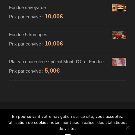
Fondue savoyarde
10,00
€
Prix par convive :
Fondue 5 fromages
10,00
€
Prix par convive :
Plateau charcuterie spécial Mont d'Or et Fondue
5,00
€
Prix par convive :
En poursuivant votre navigation sur ce site, vous acceptez
© MAISON CARDINET - FROMAGER AFFINEUR
l’utilisation de cookies notamment pour réaliser des statistiques
- TOUS DROITS RÉSERVÉS - INTÉGRATION :
de visites
WANT