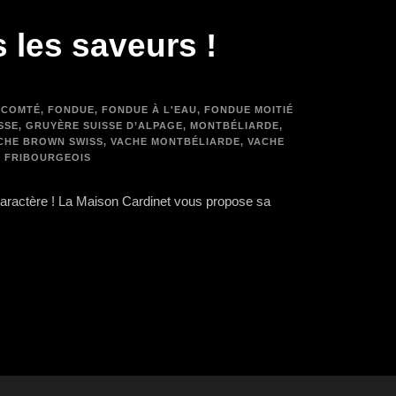
 les saveurs !
COMTÉ
,
FONDUE
,
FONDUE À L'EAU
,
FONDUE MOITIÉ
SSE
,
GRUYÈRE SUISSE D’ALPAGE
,
MONTBÉLIARDE
,
CHE BROWN SWISS
,
VACHE MONTBÉLIARDE
,
VACHE
N FRIBOURGEOIS
 caractère ! La Maison Cardinet vous propose sa