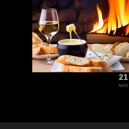
21
NOV