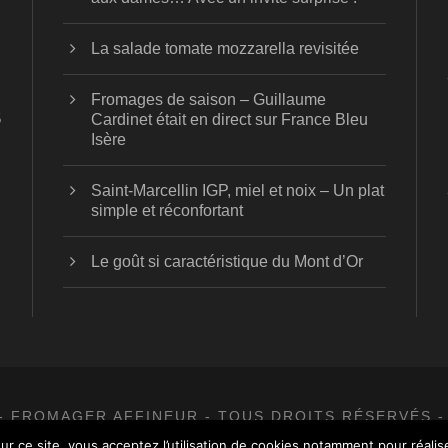
La salade tomate mozzarella revisitée
Fromages de saison – Guillaume
5
Cardinet était en direct sur France Bleu
Isère
Saint-Marcellin IGP, miel et noix – Un plat
simple et réconfortant
Le goût si caractéristique du Mont d’Or
- FROMAGER AFFINEUR - TOUS DROITS RÉSERVÉS -
ur ce site, vous acceptez l’utilisation de cookies notamment pour réalise