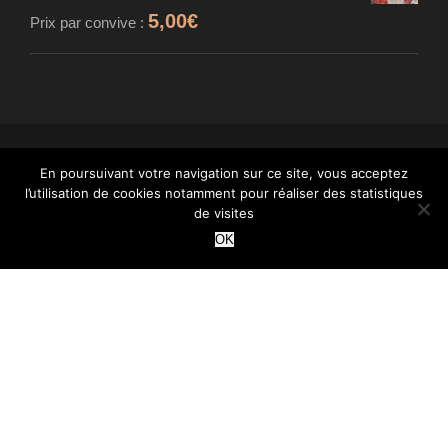
5,00
€
Prix par convive :
© MAISON CARDINET - FROMAGER AFFINEUR
En poursuivant votre navigation sur ce site, vous acceptez
l’utilisation de cookies notamment pour réaliser des statistiques
- TOUS DROITS RÉSERVÉS - INTÉGRATION :
de visites
WANT
OK