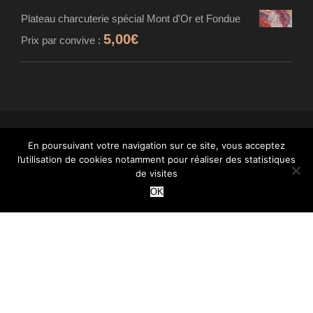
Plateau charcuterie spécial Mont d'Or et Fondue
5,00
€
Prix par convive :
© MAISON CARDINET - FROMAGER AFFINEUR
En poursuivant votre navigation sur ce site, vous acceptez
l’utilisation de cookies notamment pour réaliser des statistiques
- TOUS DROITS RÉSERVÉS - INTÉGRATION :
de visites
WANT
OK