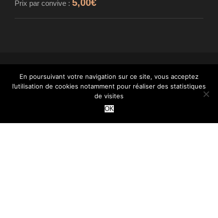
5,00
€
Prix par convive :
En poursuivant votre navigation sur ce site, vous acceptez
© MAISON CARDINET - FROMAGER AFFINEUR
l’utilisation de cookies notamment pour réaliser des statistiques
- TOUS DROITS RÉSERVÉS - INTÉGRATION :
de visites
WANT
OK