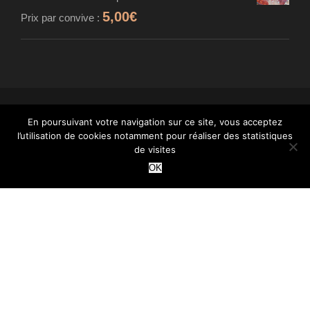
5,00
€
Prix par convive :
En poursuivant votre navigation sur ce site, vous acceptez
© MAISON CARDINET - FROMAGER AFFINEUR
l’utilisation de cookies notamment pour réaliser des statistiques
- TOUS DROITS RÉSERVÉS - INTÉGRATION :
de visites
WANT
OK