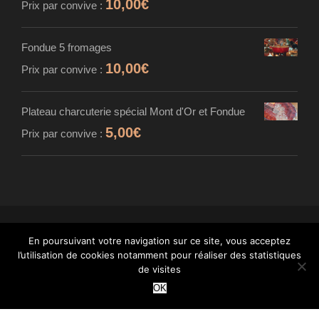
10,00
€
Prix par convive :
Fondue 5 fromages
10,00
€
Prix par convive :
Plateau charcuterie spécial Mont d'Or et Fondue
5,00
€
Prix par convive :
En poursuivant votre navigation sur ce site, vous acceptez
© MAISON CARDINET - FROMAGER AFFINEUR
l’utilisation de cookies notamment pour réaliser des statistiques
- TOUS DROITS RÉSERVÉS - INTÉGRATION :
de visites
WANT
OK