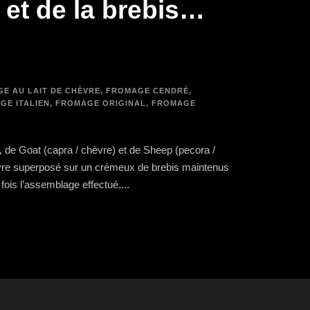
e et de la brebis…
E AU LAIT DE CHÈVRE
,
FROMAGE CENDRÉ
,
GE ITALIEN
,
FROMAGE ORIGINAL
,
FROMAGE
, de Goat (capra / chèvre) et de Sheep (pecora /
hèvre superposé sur un crémeux de brebis maintenus
ois l’assemblage effectué,...