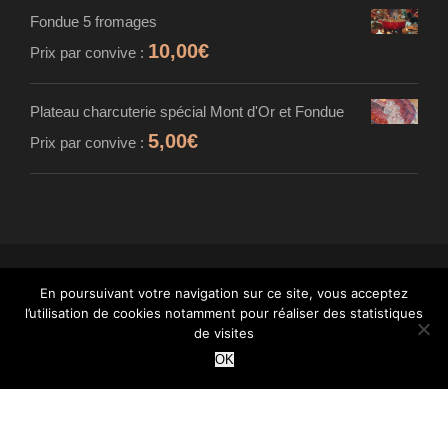
Fondue 5 fromages
10,00
€
Prix par convive :
Plateau charcuterie spécial Mont d'Or et Fondue
5,00
€
Prix par convive :
En poursuivant votre navigation sur ce site, vous acceptez
© MAISON CARDINET - FROMAGER AFFINEUR
l’utilisation de cookies notamment pour réaliser des statistiques
- TOUS DROITS RÉSERVÉS - INTÉGRATION :
de visites
WANT
OK