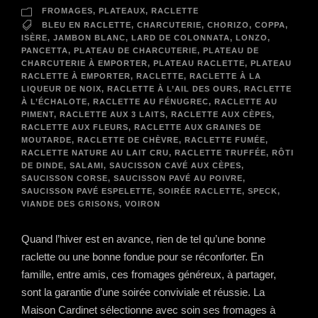
FROMAGES
,
PLATEAUX
,
RACLETTE
BLEU EN RACLETTE
,
CHARCUTERIE
,
CHORIZO
,
COPPA
,
ISÈRE
,
JAMBON BLANC
,
LARD DE COLONNATA
,
LONZO
,
PANCETTA
,
PLATEAU DE CHARCUTERIE
,
PLATEAU DE
CHARCUTERIE À EMPORTER
,
PLATEAU RACLETTE
,
PLATEAU
RACLETTE À EMPORTER
,
RACLETTE
,
RACLETTE À LA
LIQUEUR DE NOIX
,
RACLETTE À L’AIL DES OURS
,
RACLETTE
À L’ÉCHALOTE
,
RACLETTE AU FÉNUGREC
,
RACLETTE AU
PIMENT
,
RACLETTE AUX 3 LAITS
,
RACLETTE AUX CÈPES
,
RACLETTE AUX FLEURS
,
RACLETTE AUX GRAINES DE
MOUTARDE
,
RACLETTE DE CHÈVRE
,
RACLETTE FUMÉE
,
RACLETTE NATURE AU LAIT CRU
,
RACLETTE TRUFFÉE
,
RÔTI
DE DINDE
,
SALAMI
,
SAUCISSON CAVÉ AUX CÈPES
,
SAUCISSON CORSE
,
SAUCISSON PAVÉ AU POIVRE
,
SAUCISSON PAVÉ ESPELETTE
,
SOIRÉE RACLETTE
,
SPECK
,
VIANDE DES GRISONS
,
VOIRON
Quand l’hiver est en avance, rien de tel qu’une bonne
raclette ou une bonne fondue pour se réconforter. En
famille, entre amis, ces fromages généreux, à partager,
sont la garantie d’une soirée conviviale et réussie. La
Maison Cardinet sélectionne avec soin ses fromages à