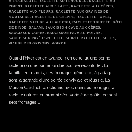
À L’ÉCHALOTE
,
RACLETTE AU FÉNUGREC
,
RACLETTE AU
PIMENT
,
RACLETTE AUX 3 LAITS
,
RACLETTE AUX CÈPES
,
RACLETTE AUX FLEURS
,
RACLETTE AUX GRAINES DE
MOUTARDE
,
RACLETTE DE CHÈVRE
,
RACLETTE FUMÉE
,
RACLETTE NATURE AU LAIT CRU
,
RACLETTE TRUFFÉE
,
RÔTI
DE DINDE
,
SALAMI
,
SAUCISSON CAVÉ AUX CÈPES
,
SAUCISSON CORSE
,
SAUCISSON PAVÉ AU POIVRE
,
SAUCISSON PAVÉ ESPELETTE
,
SOIRÉE RACLETTE
,
SPECK
,
VIANDE DES GRISONS
,
VOIRON
Quand l’hiver est en avance, rien de tel qu’une bonne
raclette ou une bonne fondue pour se réconforter. En
famille, entre amis, ces fromages généreux, à partager,
sont la garantie d’une soirée conviviale et réussie. La
Maison Cardinet sélectionne avec soin ses fromages à
raclette natures ou aromatisés. Variété de goûts, ce sont
sept fromages...