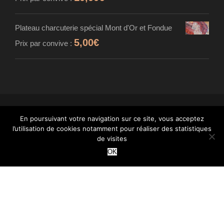
Plateau charcuterie spécial Mont d'Or et Fondue
5,00
€
Prix par convive :
En poursuivant votre navigation sur ce site, vous acceptez
© MAISON CARDINET - FROMAGER AFFINEUR
l’utilisation de cookies notamment pour réaliser des statistiques
- TOUS DROITS RÉSERVÉS - INTÉGRATION :
de visites
WANT
OK