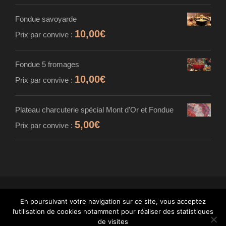
Fondue savoyarde
10,00
€
Prix par convive :
Fondue 5 fromages
10,00
€
Prix par convive :
Plateau charcuterie spécial Mont d'Or et Fondue
5,00
€
Prix par convive :
En poursuivant votre navigation sur ce site, vous acceptez
© MAISON CARDINET - FROMAGER AFFINEUR
l’utilisation de cookies notamment pour réaliser des statistiques
- TOUS DROITS RÉSERVÉS - INTÉGRATION :
de visites
WANT