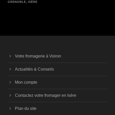
GRENOBLE
,
ISÈRE
Votre fromagerie à Voiron
Actualités & Conseils
Mon compte
Contactez votre fromager en Isère
Plan du site